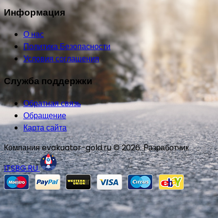
Информация
О нас
Политика Безопасности
Условия соглашения
Служба поддержки
Обратная связь
Обращение
Карта сайта
Компания evakuator-gold.ru © 2026. Разработчик
ITSBG.RU