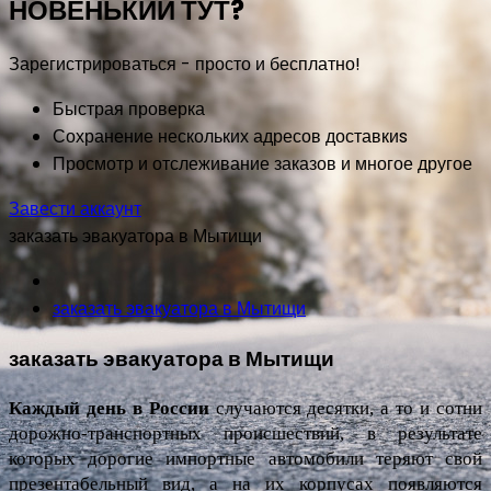
НОВЕНЬКИЙ ТУТ?
Зарегистрироваться - просто и бесплатно!
Быстрая проверка
Сохранение нескольких адресов доставкиs
Просмотр и отслеживание заказов и многое другое
Завести аккаунт
заказать эвакуатора в Мытищи
заказать эвакуатора в Мытищи
заказать эвакуатора в Мытищи
Каждый день в России
 случаются десятки, а то и сотни 
дорожно-транспортных происшествий, в результате 
которых дорогие импортные автомобили теряют свой 
презентабельный вид, а на их корпусах появляются 