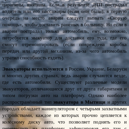
царапины, вмятины. Если в результате ДТП пострадал 
водитель или его пассажиры (если они были), в первую 
очередь на место аварии следует вызвать «Скорую 
помощь», чтобы доставить раненых в больницу. Но если в 
аварии пострадал только автомобиль, ему, возможно, 
потребуется эвакуатор для доставки его туда, где его 
смогут отремонтировать (если повреждена коробка 
передач или другой механизм, из-за чего автомобиль 
утратил способность ездить).
Эвакуаторы используются
 в России, Украине, Беларуси 
и многих других странах, ведь аварии случаются везде, 
где есть автомобили. Существуют различные модели 
эвакуаторов, отличающиеся друг от друга габаритами и 
типом погрузки авто на платформу. Однако наиболее 
распространённый тип 
эвакуатора в Мытищи
 и других 
городах обладает манипулятором с четырьмя захватными 
устройствами, каждое из которых прочно цепляется к 
колёсному диску авто, что позволяет поднять его и 
переместить на платформу, зафиксировав его там с 