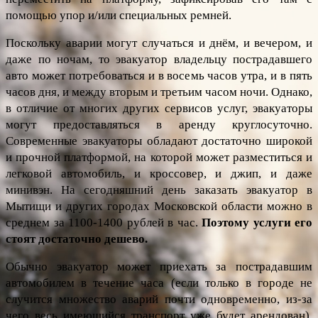
помощью упор и/или специальных ремней.
Поскольку аварии могут случаться и днём, и вечером, и 
даже по ночам, то эвакуатор владельцу пострадавшего 
авто может потребоваться и в восемь часов утра, и в пять 
часов дня, и между вторым и третьим часом ночи. Однако, 
в отличие от многих других сервисов услуг, эвакуаторы 
могут предоставляться в аренду круглосуточно. 
Современные эвакуаторы обладают достаточно широкой 
и прочной платформой, на которой может разместиться и 
легковой автомобиль, и кроссовер, и джип, и даже 
минивэн. На сегодняшний день заказать эвакуатор в 
Мытищи и других городах Московской области можно в 
среднем за 1100-1400 рублей в час. 
Поэтому услуги его 
стоят достаточно дешево.
Обычно эвакуатор может приехать за пострадавшим 
автомобилем в течение часа (если только в городе не 
случится множество аварий почти одновременно, из-за 
чего весь имеющийся транспорт уже будет арендован), 