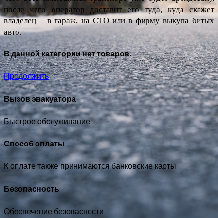
после чего оператор доставит его туда, куда скажет 
владелец – в гараж, на СТО или в фирму выкупа битых 
авто.
В данной категории нет товаров.
Продолжить
Вызов эвакуатора
Быстрое обслуживание
Способ оплаты
К оплате также принимаются банковские карты
Безопасность
Обеспечение безопасности