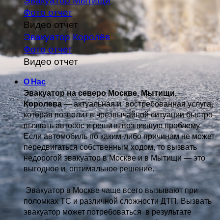
Эвакуатор Мытищи
Фото отчет
Видео отчет
Эвакуатор Королёв
Фото отчет
Видео отчет
О Нас
Эвакуатор на северо Москве, Мытищи, 
Королева
 — актуальная и 
 востребованная услуга, 
которая позволит в чрезвычайной ситуации быстро 
вызвать автосос и решить возникшую проблему. 
Если автомобиль по каким-либо причинам не может 
передвигаться собственным 
ходом, то вызвать 
недорогой эвакуатор в Москве и в Мытищи — это 
выгодное и 
 оптимальное решение.
 Эвакуатор в Москве чаще всего вызывают при 
поломках ТС и различной 
сложности ДТП. Вызвать  
эвакуатор может потребоваться  в результате