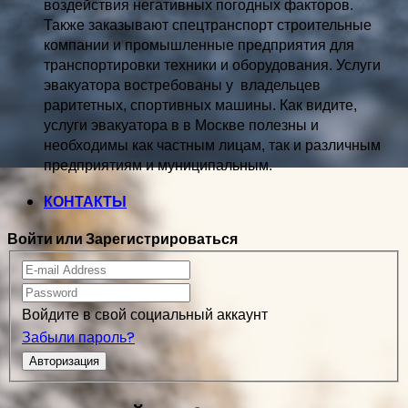
воздействия негативных погодных факторов.   
Также заказывают спецтранспорт 
строительные 
компании и промышленные предприятия для 
транспортировки 
техники и оборудования. Услуги 
эвакуатора востребованы у  владельцев
раритетных, спортивных машины. Как видите, 
услуги эвакуатора в в Москве 
полезны и 
необходимы как частным лицам, так и различным 
предприятиям и муниципальным.
КОНТАКТЫ
Войти или Зарегистрироваться
Войдите в свой социальный аккаунт
Забыли пароль?
Авторизация